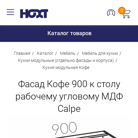
0
Каталог товаров
Главная
Каталог
Мебель
Мебель для кухни
Кухни модульные (отдельно фасады и корпуса)
Кухня модульная Кофе
Для дома
Фасад Кофе 900 к столу
Для кухни
Сантехника
рабочему угловому МДФ
Для дачи и отдыха
Calpe
Для детей
Строительство и ремонт
Мебель