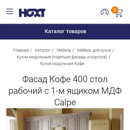
0
Каталог товаров
Главная
Каталог
Мебель
Мебель для кухни
Кухни модульные (отдельно фасады и корпуса)
Кухня модульная Кофе
Для дома
Фасад Кофе 400 стол
Для кухни
Сантехника
рабочий с 1-м ящиком МДФ
Для дачи и отдыха
Calpe
Для детей
Строительство и ремонт
Мебель