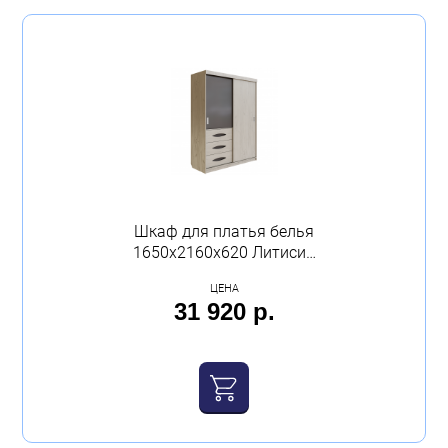
Шкаф для платья белья
1650х2160х620 Литисия
дуб крафт белый серый
ЦЕНА
графит Calpe
31 920 р.