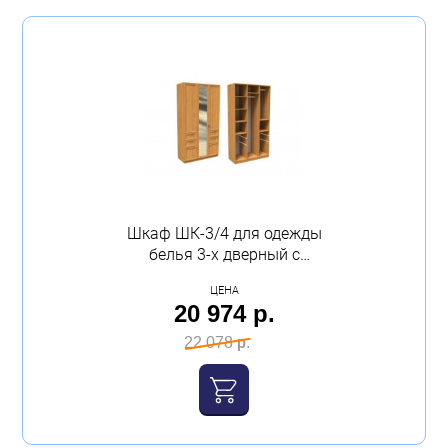
Шкаф ШК-3/4 для одежды
белья 3-х дверный с
зеркалом с ящиками
ЦЕНА
1200х2100х520 дуб
20 974 р.
сонома Феникс
22 078 р.