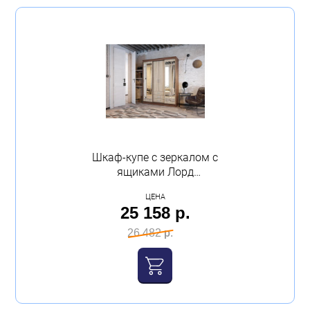
Шкаф-купе с зеркалом с
ящиками Лорд
1700х2200х580 ясень
ЦЕНА
шимо Эра
25 158 р.
26 482 р.