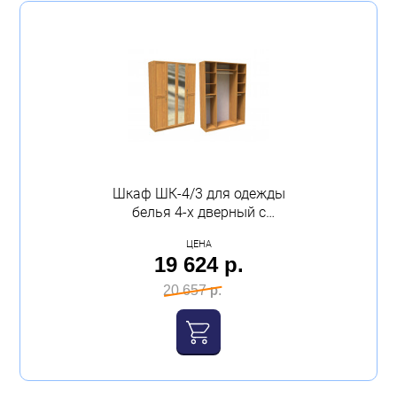
Шкаф ШК-4/3 для одежды
белья 4-х дверный с
зеркалом 2100х1600х520
ЦЕНА
венге дуб молочный
19 624 р.
Феникс
20 657 р.