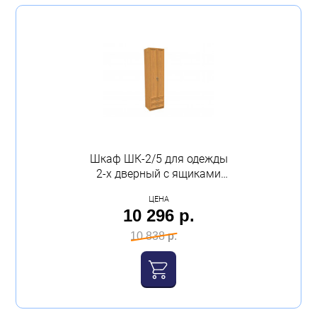
Шкаф ШК-2/5 для одежды
2-х дверный с ящиками
600х2100х520 дуб
ЦЕНА
молочный Феникс
10 296 р.
10 838 р.