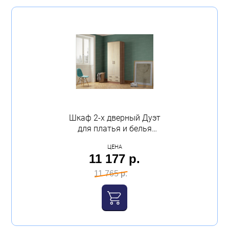
Шкаф 2-х дверный Дуэт
для платья и белья
800х2200х487 венге
ЦЕНА
лоредо Эра
11 177 р.
11 765 р.