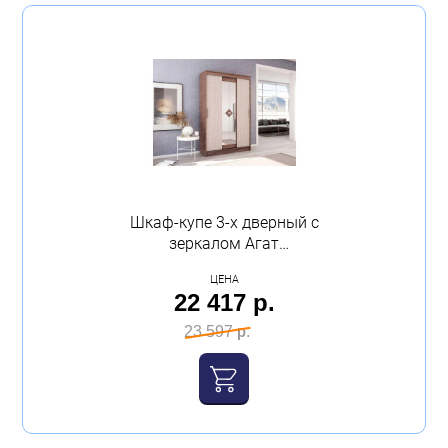
Шкаф-купе 3-х дверный с
зеркалом Агат
1400х2140х465 ясень
ЦЕНА
шимо Эра
22 417 р.
23 597 р.