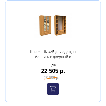
Шкаф ШК-4/5 для одежды
белья 4-х дверный с
зеркалом с ящиками
ЦЕНА
2100Х1400Х520 орех
22 505 р.
Феникс
23 689 р.