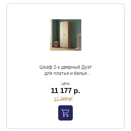
Шкаф 2-х дверный Дуэт
для платья и белья
800х2200х487 ясень шимо
ЦЕНА
Эра
11 177 р.
11 765 р.