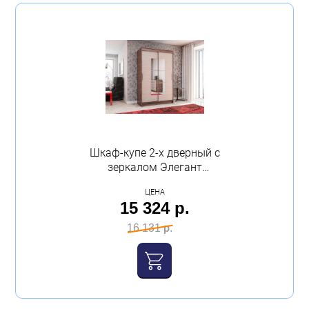
Шкаф-купе 2-х дверный с
зеркалом Элегант
1260х2000х590 ясень
ЦЕНА
шимо Эра
15 324 р.
16 131 р.