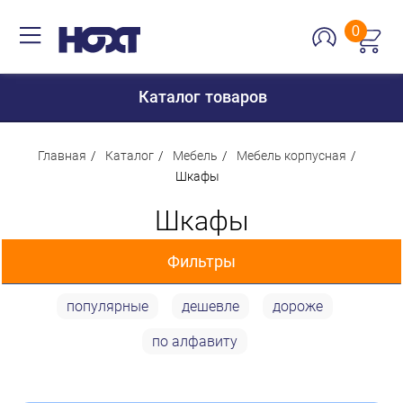
0
Каталог товаров
Главная
Каталог
Мебель
Мебель корпусная
Шкафы
Для дома
Шкафы
Для кухни
Фильтры
Сантехника
Для дачи и отдыха
популярные
дешевле
дороже
Цена
Для детей
по алфавиту
Строительство и ремонт
0 p
36 541 p
Мебель