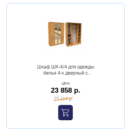
Шкаф ШК-4/4 для одежды
белья 4-х дверный с
зеркалом с 4-мя ящиками
ЦЕНА
2100х1600х520 орех
23 858 р.
Феникс
25 114 р.