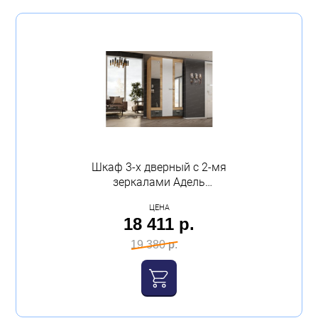
Шкаф 3-х дверный с 2-мя
зеркалами Адель
1200х2100х470 ясень
ЦЕНА
шимо Эра
18 411 р.
19 380 р.