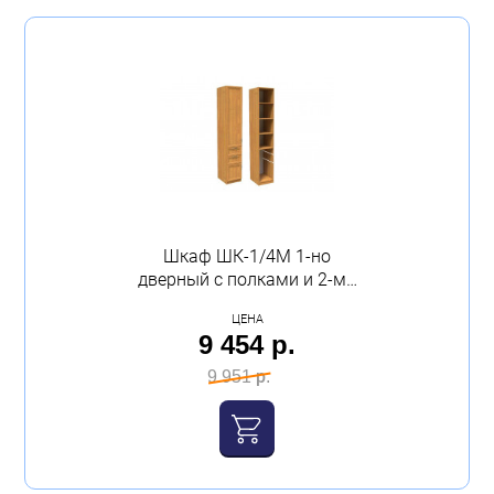
Шкаф ШК-1/4М 1-но
дверный с полками и 2-мя
ящиками 400 дуб сонома
ЦЕНА
Феникс
9 454 р.
9 951 р.