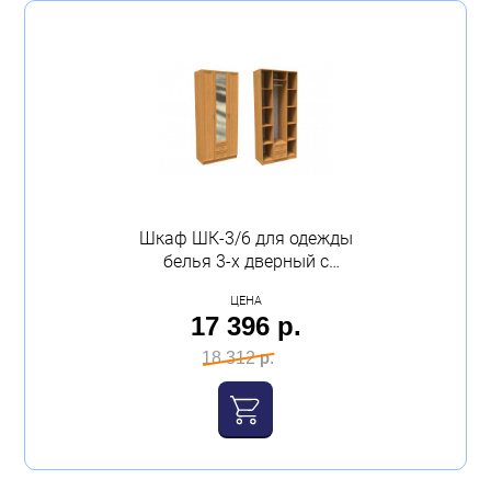
3-х дверный
(29)
4-х дверный
(21)
Книжный
(10)
Показать ещё
Шкаф ШК-3/6 для одежды
Показать 117 товаров
белья 3-х дверный с
зеркалом с ящиками
ЦЕНА
1000х2100х520 венге
17 396 р.
Очистить всё
молочный Феникс
18 312 р.