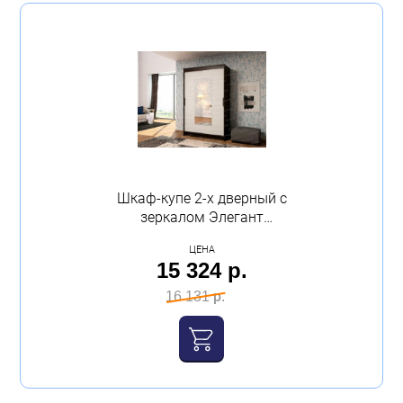
Шкаф-купе 2-х дверный с
зеркалом Элегант
1260х2000х590 венге
ЦЕНА
лоредо Эра
15 324 р.
16 131 р.