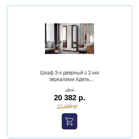
Шкаф 3-х дверный с 2-мя
зеркалами Адель
1200х2100х470 венге
ЦЕНА
лоредо Эра
20 382 р.
21 455 р.