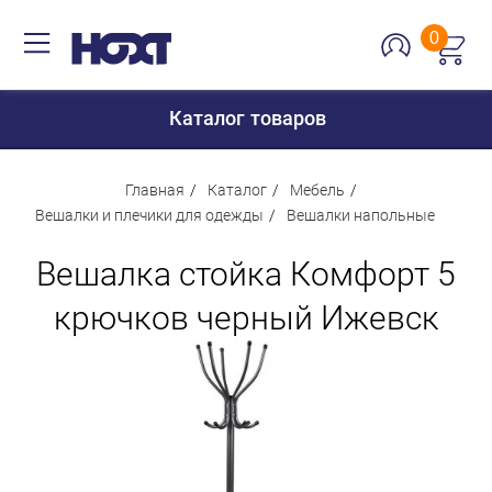
0
Каталог товаров
Главная
Каталог
Мебель
Вешалки и плечики для одежды
Вешалки напольные
Для дома
Вешалка стойка Комфорт 5
Для кухни
крючков черный Ижевск
Сантехника
Для дачи и отдыха
Для детей
Строительство и ремонт
Мебель