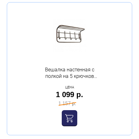
Вешалка настенная с
полкой на 5 крючков
60×22×26,5 см медный
ЦЕНА
антик ВСП 6 М
1 099 р.
1 157 р.