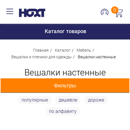
0
Каталог товаров
Главная
Каталог
Мебель
Вешалки и плечики для одежды
Вешалки настенные
Для дома
Вешалки настенные
Для кухни
Фильтры
Сантехника
Для дачи и отдыха
популярные
дешевле
дороже
Цена
Для детей
по алфавиту
Строительство и ремонт
200 p
6 938 p
Мебель