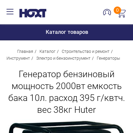
0
Каталог товаров
Главная
Каталог
Строительство и ремонт
Инструмент
Электро и бензоинструмент
Генераторы
Для дома
Генератор бензиновый
Для кухни
мощность 2000вт емкость
Сантехника
бака 10л. расход 395 г/квтч.
Для дачи и отдыха
вес 38кг Huter
Для детей
Строительство и ремонт
Мебель