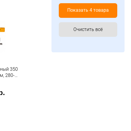
Показать 4 товара
Очистить всё
ьный 350
м, 280-
коростей,
р.