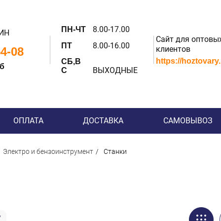
8.00-17.00
ПН-ЧТ
ИН
Сайт для оптовы
8.00-16.00
ПТ
клиентов
54-08
https://hoztovary
СБ,В
 б
ВЫХОДНЫЕ
С
ОПЛАТА
ДОСТАВКА
САМОВЫВОЗ
Электро и бензоинструмент
Станки
у