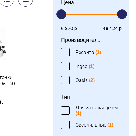
Цена
6 870 p
46 124 p
Производитель
Ресанта
(1)
Ingco
(1)
точки
Oasis
(2)
20вт 6000
 Ресанта
Тип
.
Для заточки цепей
(1)
Сверлильные
(1)