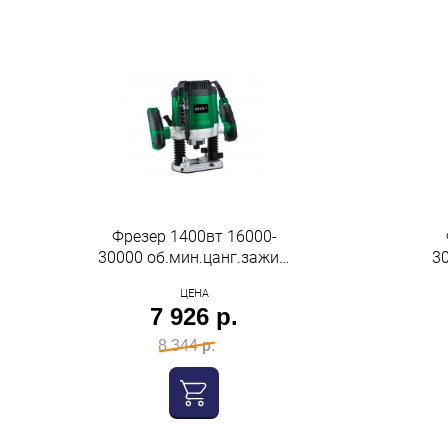
Фрезер 1400вт 16000-
30000 об.мин.цанг.зажим
3
8мм ход фрезы 54мм вес
8
ЦЕНА
3,55кг Oasis
7 926 р.
8 344 р.