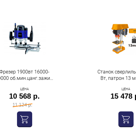
Фрезер 1900вт 16000-
Станок сверлил
0000 об.мин.цанг.зажим
Вт, патрон 13 м
мм ход фрезы 51мм вес
2350 об/мин, 5 с
ЦЕНА
ЦЕНА
5,5кг Oasis
Ingco
10 568 р.
15 478 
11 124 р.