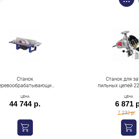
Станок
Станок для за
еревообрабатывающий
пильных цепей 2
2400Вт
об/мин вес 2,4кг
ЦЕНА
ЦЕНА
ногофункциональный.
44 744 р.
6 871 р
ереносной нож 250 диск
0 вес 41кг ECO БЕЛМАШ
7 232 р.