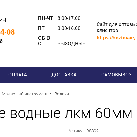
8.00-17.00
ПН-ЧТ
ИН
Сайт для оптовы
8.00-16.00
ПТ
клиентов
54-08
https://hoztovary
СБ,В
 б
ВЫХОДНЫЕ
С
ОПЛАТА
ДОСТАВКА
САМОВЫВОЗ
Малярный инструмент
Валики
е водные лкм 60мм 
Артикул: 98392