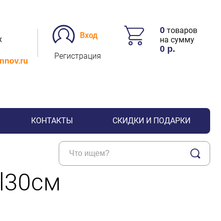
0
товаров
Вход
х
на сумму
0
р.
Регистрация
.nnov.ru
КОНТАКТЫ
СКИДКИ И ПОДАРКИ
l30см