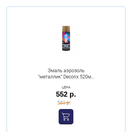
318 p
553 p
Бытовая техника
Производитель
Обувь для дома и дачи
Decorix
(38)
Акции
Цвет
белый
(8)
хром
(1)
Эмаль аэрозоль
"металлик" Decorix 520мл
чёрный
(5)
медь
ЦЕНА
552 р.
медь
(1)
581 р.
бронза
(1)
Показать ещё