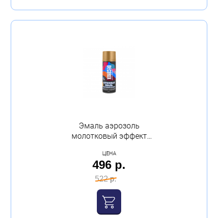
Эмаль аэрозоль
молотковый эффект
Decorix 520мл золото
ЦЕНА
496 р.
522 р.