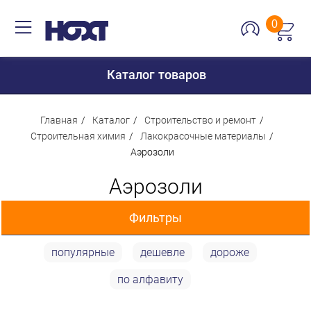
0
Каталог товаров
Главная
Каталог
Строительство и ремонт
Строительная химия
Лакокрасочные материалы
Аэрозоли
Для дома
Аэрозоли
Для кухни
Сантехника
Фильтры
Для дачи и отдыха
популярные
дешевле
дороже
Для детей
Цена
по алфавиту
Строительство и ремонт
Мебель