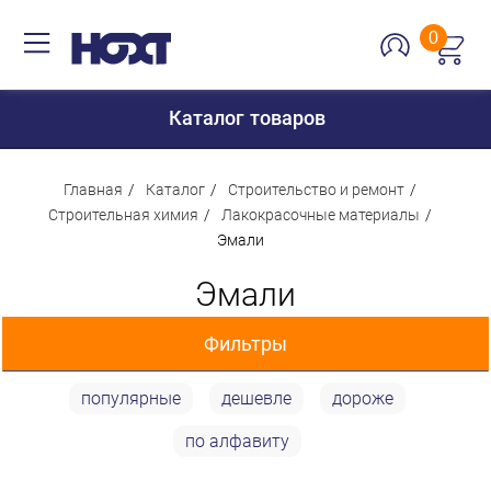
0
Каталог товаров
Главная
Каталог
Строительство и ремонт
Строительная химия
Лакокрасочные материалы
Эмали
Для дома
Эмали
Для кухни
Сантехника
Фильтры
Для дачи и отдыха
популярные
дешевле
дороже
Для детей
Цена
по алфавиту
Строительство и ремонт
Мебель