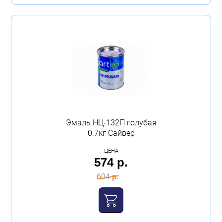
Эмаль НЦ-132П голубая
0.7кг Сайвер
ЦЕНА
574 р.
604 р.