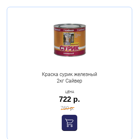
183 p
8 088 p
Бытовая техника
Производитель
Обувь для дома и дачи
Новбытхим
(5)
Акции
Аква
(3)
Сайвер
(92)
Start
(36)
Краска сурик железный
2кг Сайвер
Ярославские краски
(18)
ЦЕНА
722 р.
Цвет
760 р.
белый
(26)
чёрный
(8)