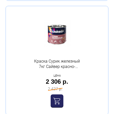
бежевый
(1)
коричневый
(1)
зеленый
(16)
Показать ещё
Назначение
Универсальная
(121)
Краска Сурик железный
7кг Сайвер красно-
коричневый
Для ванн
(1)
ЦЕНА
2 306 р.
Для пола
(11)
2 427 р.
Для радиаторов
(5)
Для металла и ржавчины
(16)