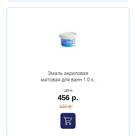
Показать 154 товара
Очистить всё
Эмаль акриловая
матовая для ванн 1.0 кг
ведро круг
ЦЕНА
быстросохнущая Аква
456 р.
480 р.