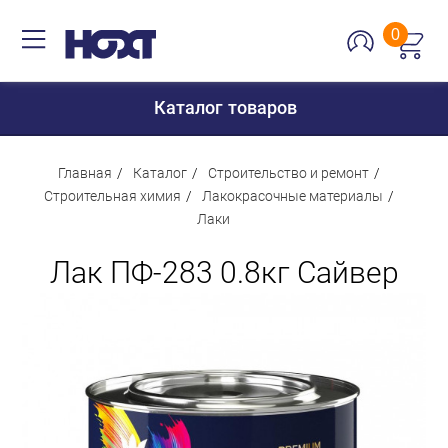
0
Каталог товаров
Главная
Каталог
Строительство и ремонт
Строительная химия
Лакокрасочные материалы
Лаки
Для дома
Лак ПФ-283 0.8кг Сайвер
Для кухни
Сантехника
Для дачи и отдыха
Для детей
Строительство и ремонт
Мебель