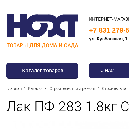
ИНТЕРНЕТ-МАГАЗ
+7 831 279-
ул. Кузбасская, 1
ТОВАРЫ ДЛЯ ДОМА И САДА
Каталог товаров
О НАС
Для дома
Главная
Каталог
Строительство и ремонт
Строительная
Для кухни
Лак ПФ-283 1.8кг 
Сантехника
Для дачи и отдыха
Для детей