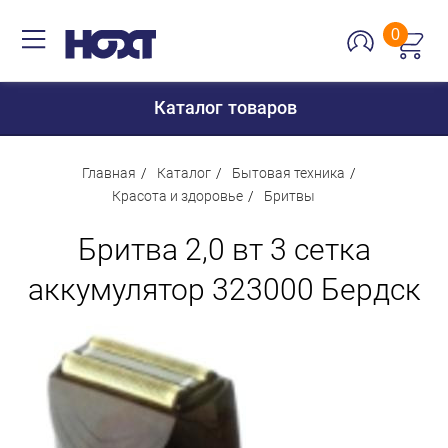
0
Каталог товаров
Главная
Каталог
Бытовая техника
Красота и здоровье
Бритвы
Для дома
Бритва 2,0 вт 3 сетка
Для кухни
аккумулятор 323000 Бердск
Сантехника
Для дачи и отдыха
Для детей
Строительство и ремонт
Мебель