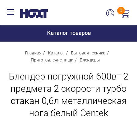
0
Каталог товаров
Главная
Каталог
Бытовая техника
Приготовление пищи
Блендеры
Для дома
Блендер погружной 600вт 2
Для кухни
предмета 2 скорости турбо
Сантехника
стакан 0,6л металлическая
Для дачи и отдыха
нога белый Centek
Для детей
Строительство и ремонт
Мебель