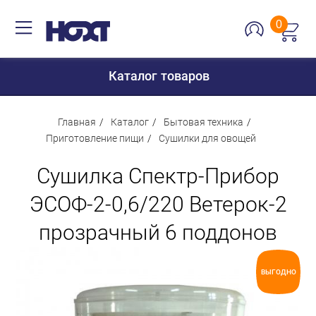
0
Каталог товаров
Главная
Каталог
Бытовая техника
Приготовление пищи
Сушилки для овощей
Для дома
Сушилка Спектр-Прибор
Для кухни
ЭСОФ-2-0,6/220 Ветерок-2
Сантехника
прозрачный 6 поддонов
Для дачи и отдыха
Для детей
ВЫГОДНО
Строительство и ремонт
Мебель