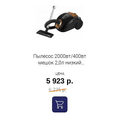
Пылесос 2000вт/400вт
мешок 2,0л низкий
уровень шума черный
ЦЕНА
Centek
5 923 р.
6 235 р.