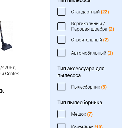
Тип пылесоса
Стандартный
(22)
Вертикальный /
Паровая швабра
(2)
Строительный
(2)
Автомобильный
(1)
/420Вт,
Тип аксессуара для
й Centek
пылесоса
Пылесборник
(5)
р.
Тип пылесборника
Мешок
(7)
Контейнер
(18)