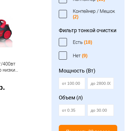
Контейнер / Мешок
(2)
Фильтр тонкой очистки
Есть
(18)
Нет
(9)
т/400вт
р низкий
Мощность (Вт)
система
красно-
р.
tek
Объем (л)