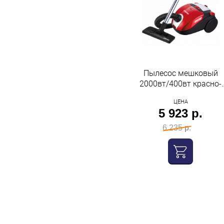
Пылесос мешковый
2000вт/400вт красно-
черный Centek
ЦЕНА
5 923 р.
6 235 р.