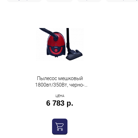
Строительство и ремонт
Мебель
Бытовая техника
Обувь для дома и дачи
Акции
Пылесос мешковый
1800вт/350Вт, черно-
красный Centek
ЦЕНА
6 783 р.