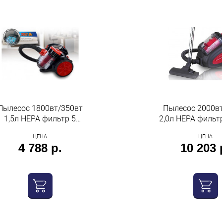
Пылесос 1800вт/350вт
Пылесос 2000в
1,5л HEPA фильтр 5
2,0л HEPA фильт
ступенчатая система
уровень шума 
ЦЕНА
ЦЕНА
фильтрации низкий
мягкого пуска 
4 788 р.
10 203 
уровень шума красно-
черный Cen
черный Centek