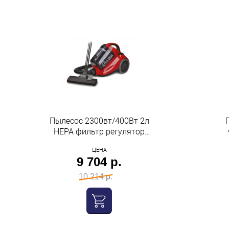
Пылесос 2300вт/400Вт 2л
HEPA фильтр регулятор
потока на ручке красно-
ЦЕНА
черный Centek
9 704 р.
10 214 р.