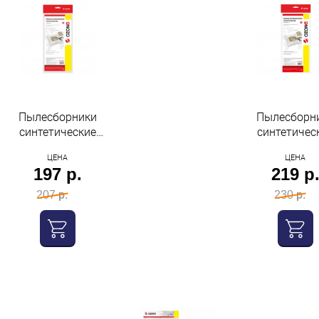
Пылесборники
Пылесборн
синтетические
синтетичес
многослойные 2шт
многослойны
ЦЕНА
ЦЕНА
универсальный размер
универсальный
197 р.
219 р
арт 100х130мм диаметр
карт 120х190мм
40мм Ozone
50мм Ozo
207 р.
230 р.