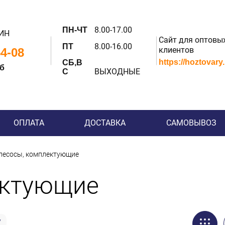
8.00-17.00
ПН-ЧТ
ИН
Сайт для оптовы
8.00-16.00
ПТ
клиентов
54-08
https://hoztovary
СБ,В
 б
ВЫХОДНЫЕ
С
ОПЛАТА
ДОСТАВКА
САМОВЫВОЗ
есосы, комплектующие
ектующие
у