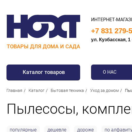
ИНТЕРНЕТ-МАГАЗ
+7 831 279-
ул. Кузбасская, 1
ТОВАРЫ ДЛЯ ДОМА И САДА
Каталог товаров
О НАС
Для дома
Главная
Каталог
Бытовая техника
Уход за домом
Пыл
Для кухни
Пылесосы, компл
Сантехника
Для дачи и отдыха
Для детей
популярные
дешевле
дороже
по алфавит