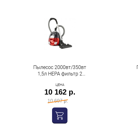
Пылесос 2000вт/350вт
1,5л HEPA фильтр 2
двойных красно-черный
ЦЕНА
Centek
10 162 р.
10 697 р.