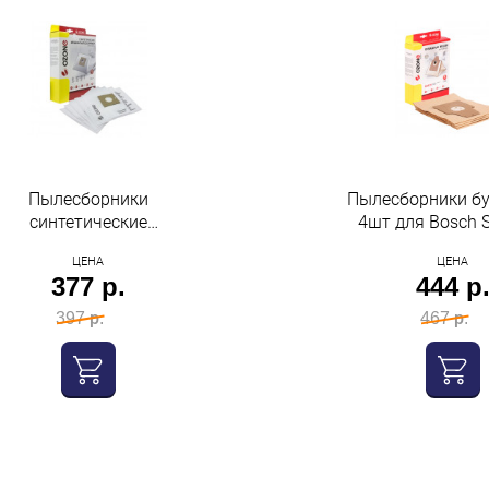
Пылесборники
Пылесборники б
синтетические
4шт для Bosch 
многослойные 5шт
Privileg Gue
ЦЕНА
ЦЕНА
Scarlett, Shivaki,
оригинальные
377 р.
444 р
Supra,Ufesa,Vigor, Vitek,
Фея, Bork Ozone
397 р.
467 р.