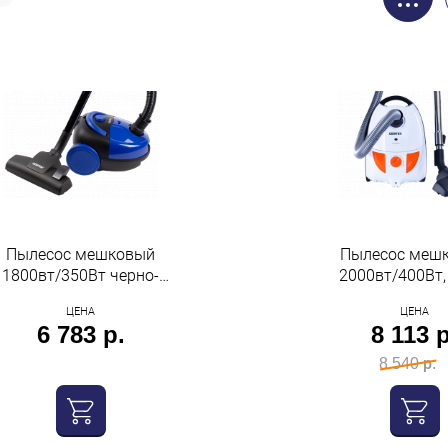
Пылесос мешковый
Пылесос меш
1800вт/350Вт черно-
2000вт/400Вт,
синий Centek
оранжевый C
ЦЕНА
ЦЕНА
6 783 р.
8 113 р
8 540 р.