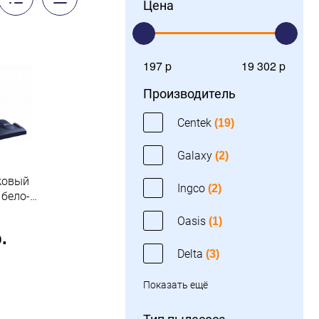
Цена
197 p
19 302 p
Производитель
Centek
(19)
Galaxy
(2)
ковый
Ingco
(2)
 бело-
entek
Oasis
(1)
.
Delta
(3)
Показать ещё