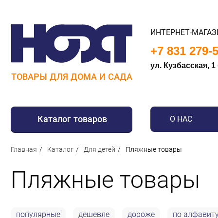
ИНТЕРНЕТ-МАГАЗ
+7 831 279-
ул. Кузбасская, 1
ТОВАРЫ ДЛЯ ДОМА И САДА
Каталог товаров
О НАС
Для дома
Главная
Каталог
Для детей
Пляжные товары
Для кухни
Пляжные товары
Сантехника
Для дачи и отдыха
Для детей
популярные
дешевле
дороже
по алфавит