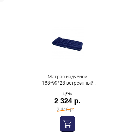
Матрас надувной
188*99*28 встроенный
ножной насос флок 67224
ЦЕНА
Bestway
2 324 р.
2 446 р.