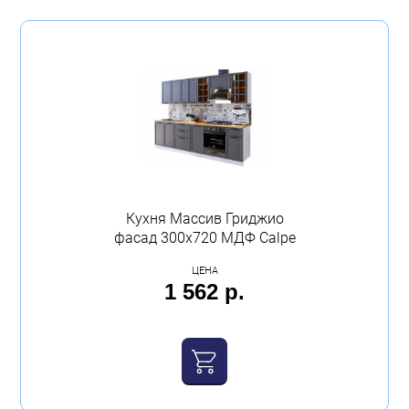
1 474 p
2 930 p
Бытовая техника
Производитель
Обувь для дома и дачи
Calpe
(7)
Акции
Тип
Фасад
(7)
Цвет
Кухня Массив Гриджио
фасад 300х720 МДФ Calpe
гриджио
(7)
ЦЕНА
1 562 р.
Ширина (мм)
300
(1)
400
(4)