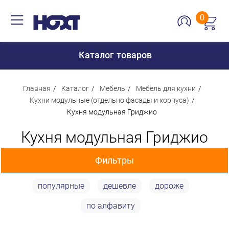
0
Каталог товаров
Главная
Каталог
Мебель
Мебель для кухни
Кухни модульные (отдельно фасады и корпуса)
Кухня модульная Гриджио
Для дома
Кухня модульная Гриджио
Для кухни
Сантехника
Фильтры
Для дачи и отдыха
популярные
дешевле
дороже
Для детей
Цена
по алфавиту
Строительство и ремонт
Мебель