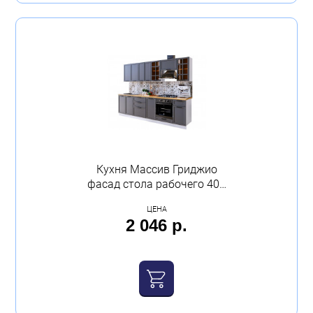
Кухня Массив Гриджио
фасад стола рабочего 400
с 3-мя ящиками МДФ
ЦЕНА
Calpe
2 046 р.