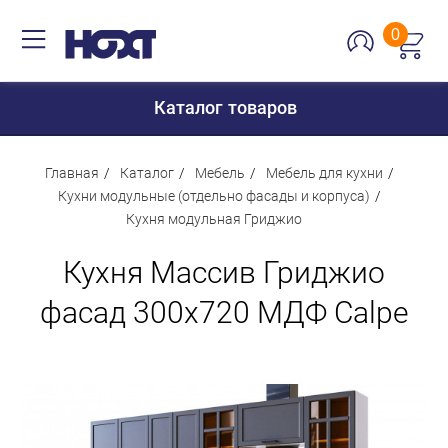
0
Каталог товаров
Главная
Каталог
Мебель
Мебель для кухни
Кухни модульные (отдельно фасады и корпуса)
Кухня модульная Гриджио
Для дома
Кухня Массив Гриджио
Для кухни
Сантехника
фасад 300х720 МДФ Calpe
Для дачи и отдыха
Для детей
Строительство и ремонт
Мебель