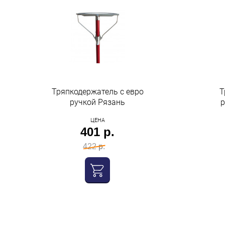
Тряпкодержатель с евро
Т
ручкой Рязань
р
ЦЕНА
401 р.
422 р.