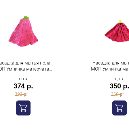
асадка для мытья пола
Насадка для мы
П Умничка матерчатая
МОП Умничка ма
микрофибра резаная
микрофибра 
ЦЕНА
ЦЕНА
374 р.
350 р
393 р.
368 р.