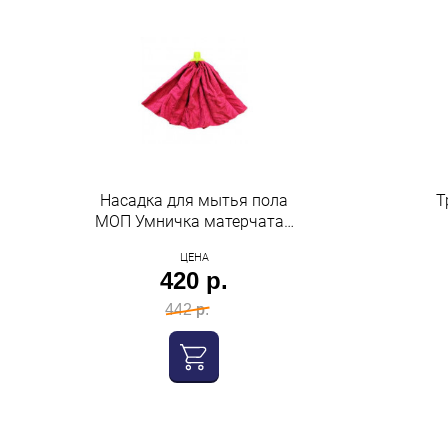
Насадка для мытья пола
Т
МОП Умничка матерчатая
микрофибра юбка М-150/
ЦЕНА
С
420 р.
442 р.