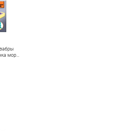
швабры
чка мор
 кот
.