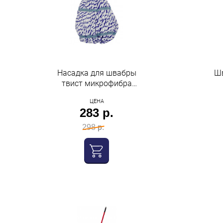
Насадка для швабры
Шва
твист микрофибра
морм6-н Рыжий кот
ЦЕНА
283 р.
298 р.