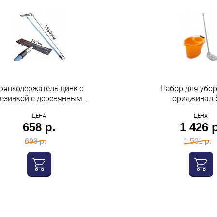
ряпкодержатель цинк с
Набор для убо
езинкой с деревянным
о
черенком НОЭЗ
ЦЕНА
ЦЕНА
658 р.
1 426 р
693 р.
1 501 р.