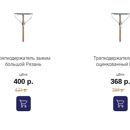
ряпкодержатель зажим
Тряпкодержател
большой Рязань
оцинкованный 
ЦЕНА
ЦЕНА
400 р.
368 р
421 р.
388 р.