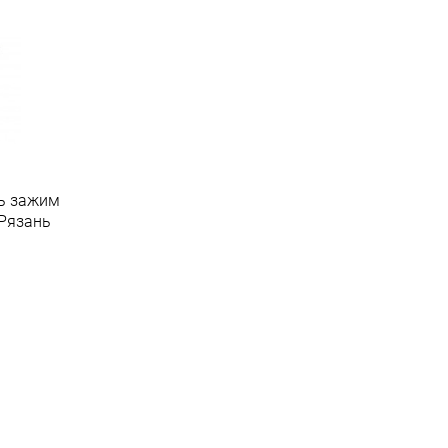
ь зажим
Рязань
.