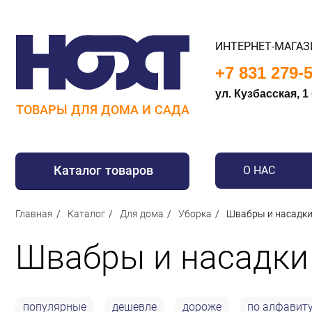
ИНТЕРНЕТ-МАГАЗ
+7 831 279-
ул. Кузбасская, 1
ТОВАРЫ ДЛЯ ДОМА И САДА
Каталог товаров
О НАС
Для дома
Главная
Каталог
Для дома
Уборка
Швабры и насадк
Для кухни
Швабры и насадки
Сантехника
Для дачи и отдыха
Для детей
популярные
дешевле
дороже
по алфавит