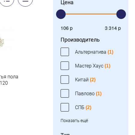
Цена
106 p
3 314 p
Производитель
Альтернатива
(1)
Мастер Хаус
(1)
тья пола
Китай
(2)
120
Павлово
(1)
.
СПБ
(2)
Показать ещё