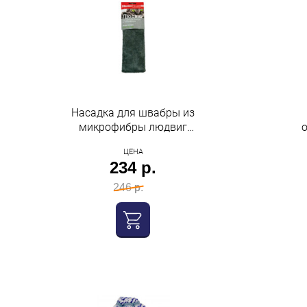
Насадка для швабры из
микрофибры людвиг
43*14 морм-03 Master
ЦЕНА
House
234 р.
246 р.