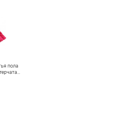
тья пола
терчатая
юбка
.