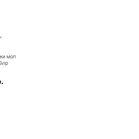
рки моп
риджинал Svip
.