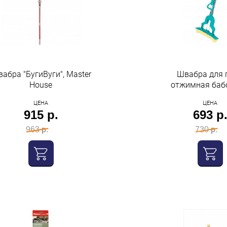
бра "БугиВуги", Master
Швабра для 
House
отжимная баб
насадкой пва 
ЦЕНА
ЦЕНА
Рыжий ко
915 р.
693 р
963 р.
730 р.