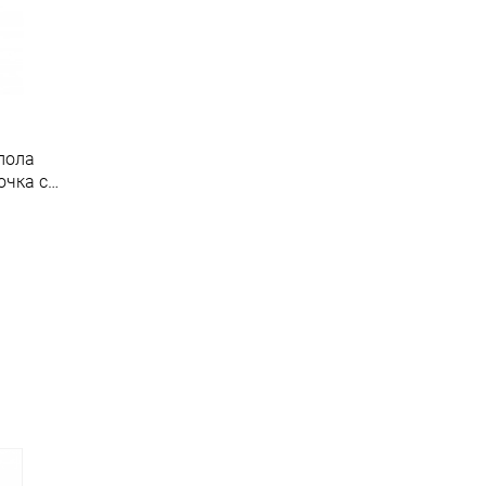
пола
очка с
морр-07
т
.